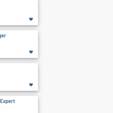
ger
 Expert