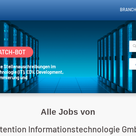
BRANCH
ATCH-BOT
nte Stellenauschreibungen im
hnologie (IT), EDV, Development,
ammierung und
Alle Jobs von
-tention Informationstechnologie Gm