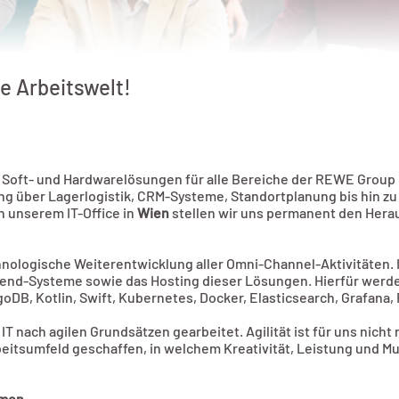
ge Arbeitswelt!
Soft- und Hardwarelösungen für alle Bereiche der REWE Group Ö
g über Lagerlogistik, CRM-Systeme, Standortplanung bis hin zu 
n unserem IT-Office in
Wien
stellen wir uns permanent den Hera
chnologische Weiterentwicklung aller Omni-Channel-Aktivitäten.
ckend-Systeme sowie das Hosting dieser Lösungen. Hierfür werd
goDB, Kotlin, Swift, Kubernetes, Docker, Elasticsearch, Grafana,
T nach agilen Grundsätzen gearbeitet. Agilität ist für uns nich
beitsumfeld geschaffen, in welchem Kreativität, Leistung und M
hmen.