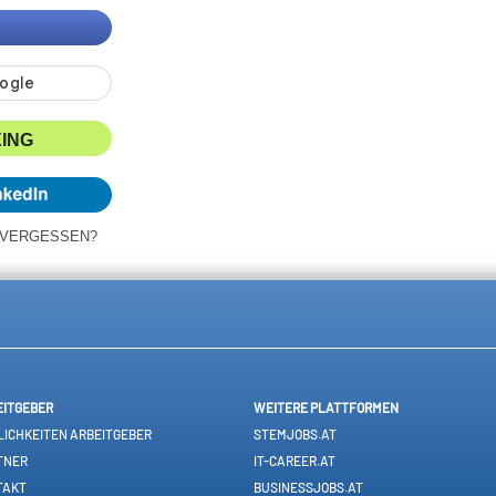
XING
 VERGESSEN?
EITGEBER
WEITERE PLATTFORMEN
ICHKEITEN ARBEITGEBER
STEMJOBS.AT
TNER
IT-CAREER.AT
TAKT
BUSINESSJOBS.AT