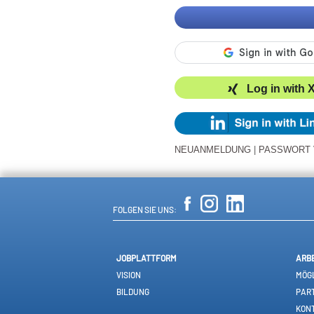
Log in with 
NEUANMELDUNG
|
PASSWORT
FOLGEN SIE UNS:
JOBPLATTFORM
ARB
VISION
MÖGL
BILDUNG
PAR
KON