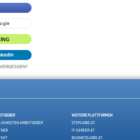
XING
 VERGESSEN?
EITGEBER
WEITERE PLATTFORMEN
ICHKEITEN ARBEITGEBER
STEMJOBS.AT
TNER
IT-CAREER.AT
TAKT
BUSINESSJOBS.AT