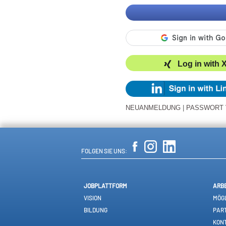
Log in with 
NEUANMELDUNG
|
PASSWORT
FOLGEN SIE UNS:
JOBPLATTFORM
ARB
VISION
MÖGL
BILDUNG
PAR
KON