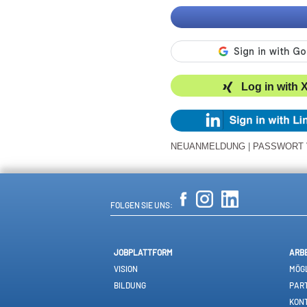
Log in with 
NEUANMELDUNG
|
PASSWORT
FOLGEN SIE UNS:
JOBPLATTFORM
ARB
VISION
MÖGL
BILDUNG
PAR
KON