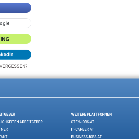
XING
 VERGESSEN?
EITGEBER
WEITERE PLATTFORMEN
ICHKEITEN ARBEITGEBER
STEMJOBS.AT
TNER
IT-CAREER.AT
TAKT
BUSINESSJOBS.AT