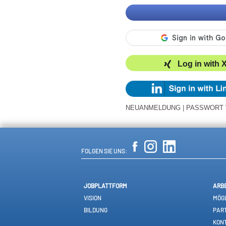
Log in with 
NEUANMELDUNG
|
PASSWORT
FOLGEN SIE UNS:
JOBPLATTFORM
ARB
VISION
MÖGL
BILDUNG
PAR
KON