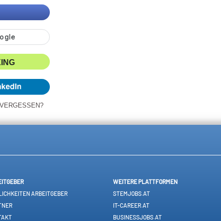
XING
 VERGESSEN?
EITGEBER
WEITERE PLATTFORMEN
ICHKEITEN ARBEITGEBER
STEMJOBS.AT
TNER
IT-CAREER.AT
TAKT
BUSINESSJOBS.AT